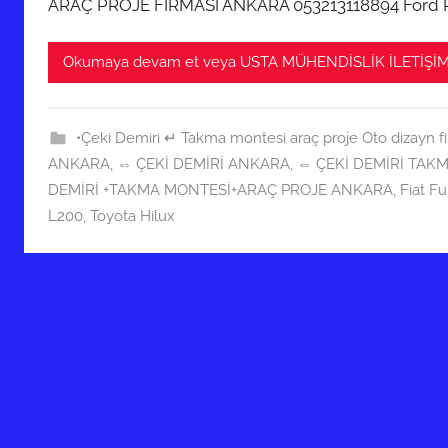
ARAÇ PROJE FİRMASI ANKARA 053213118894 Ford
Okumaya devam et veya USTA MÜHENDİSLİK İLETİŞİM
•Çeki Demiri ↵ Takma montesi araç proje Oto dizayn f
ANKARA
,
⇔ ÇEKİ DEMİRİ ANKARA
,
⇔ ÇEKİ DEMİRİ TAK
DEMİRİ +TAKMA MONTESİ+ARAÇ PROJE ANKARA
,
Fiat F
L200
,
Toyota Hilux