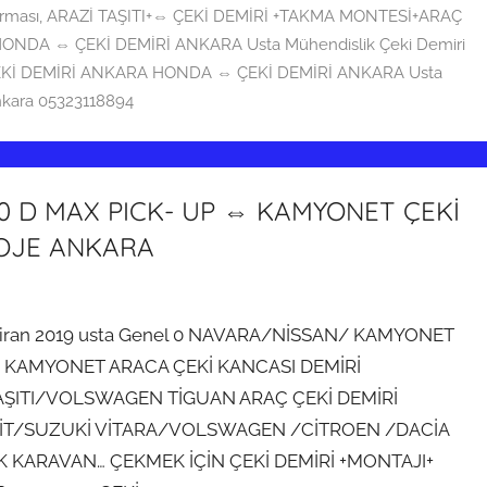
irması
,
ARAZİ TAŞITI+⇔ ÇEKİ DEMİRİ +TAKMA MONTESİ+ARAÇ
NDA ⇔ ÇEKİ DEMİRİ ANKARA Usta Mühendislik Çeki Demiri
Kİ DEMİRİ ANKARA HONDA ⇔ ÇEKİ DEMİRİ ANKARA Usta
nkara 05323118894
0 D MAX PICK- UP ⇔ KAMYONET ÇEKİ
OJE ANKARA
ran 2019 usta Genel 0 NAVARA/NİSSAN/ KAMYONET
N KAMYONET ARACA ÇEKİ KANCASI DEMİRİ
AŞITI/VOLSWAGEN TİGUAN ARAÇ ÇEKİ DEMİRİ
İT/SUZUKİ VİTARA/VOLSWAGEN /CİTROEN /DACİA
ARAVAN… ÇEKMEK İÇİN ÇEKİ DEMİRİ +MONTAJI+