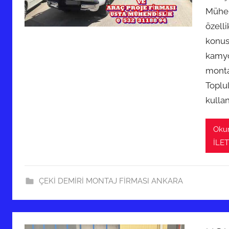
Mühend
özelli
konus
kamyon
monta
Toplu
kulla
Oku
İLET
ÇEKİ DEMİRİ MONTAJ FİRMASI ANKARA