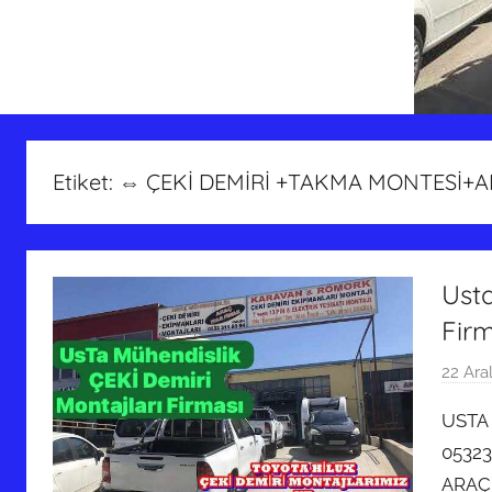
Etiket:
⇔ ÇEKİ DEMİRİ +TAKMA MONTESİ+
Usta
Fir
22 Ara
USTA 
05323
ARAÇ PR