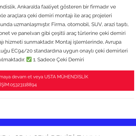
islik, Ankara’da faaliyet gösteren bir firmadır ve
kle araçlara çeki demiri montajı ile araç projeleri
unda uzmanlaşmıştır. Firma, otomobil, SUV, arazi taşıtı,
et ve panelvan gibi çeşitli araç türlerine çeki demiri
jı hizmeti sunmaktadır. Montaj işlemlerinde, Avrupa
luğu EC94/20 standardına uygun onaylı çeki demirleri
nılmaktadır.
1. Sadece Çeki Demiri
maya devam et veya USTA MÜHENDİSLİK
İŞİM:05323118894