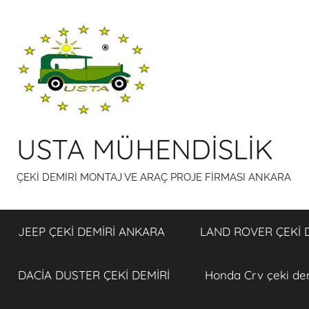
İçeriğe
atla
USTA MÜHENDİSLİK
ÇEKİ DEMİRİ MONTAJ VE ARAÇ PROJE FİRMASI ANKARA
JEEP ÇEKİ DEMİRİ ANKARA
LAND ROVER ÇEKİ 
DACİA DUSTER ÇEKİ DEMİRİ
Honda Crv çeki de