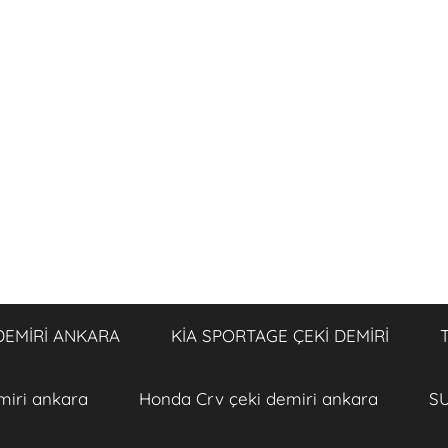
DEMİRİ ANKARA
KİA SPORTAGE ÇEKİ DEMİRİ
miri ankara
Honda Crv çeki demiri ankara
SU