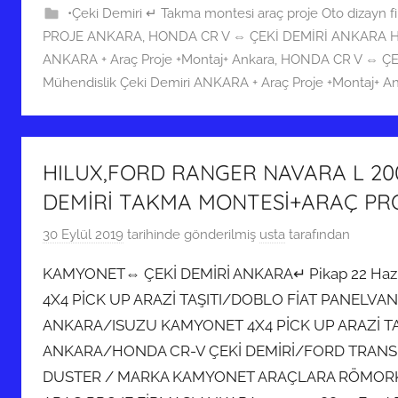
•Çeki Demiri ↵ Takma montesi araç proje Oto dizayn f
PROJE ANKARA
,
HONDA CR V ⇔ ÇEKİ DEMİRİ ANKARA HO
ANKARA + Araç Proje +Montaj+ Ankara
,
HONDA CR V ⇔ ÇE
Mühendislik Çeki Demiri ANKARA + Araç Proje +Montaj+ A
HILUX,FORD RANGER NAVARA L 20
DEMİRİ TAKMA MONTESİ+ARAÇ PR
30 Eylül 2019
tarihinde gönderilmiş
usta
tarafından
KAMYONET⇔ ÇEKİ DEMİRİ ANKARA↵ Pikap 22 Hazi
4X4 PİCK UP ARAZİ TAŞITI/DOBLO FİAT PANELVA
ANKARA/ISUZU KAMYONET 4X4 PİCK UP ARAZİ T
ANKARA/HONDA CR-V ÇEKİ DEMİRİ/FORD TRANS
DUSTER / MARKA KAMYONET ARAÇLARA RÖMORK K