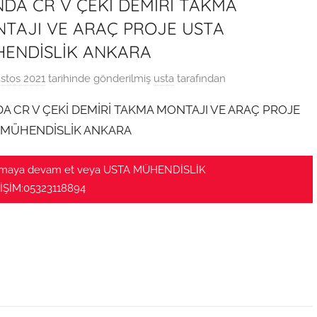
DA CR V ÇEKİ DEMİRİ TAKMA
TAJI VE ARAÇ PROJE USTA
ENDİSLİK ANKARA
stos 2021
tarihinde gönderilmiş
usta
tarafından
A CR V ÇEKİ DEMİRİ TAKMA MONTAJI VE ARAÇ PROJE
 MÜHENDİSLİK ANKARA
maya devam et veya USTA MÜHENDİSLİK
İŞİM:05323118894