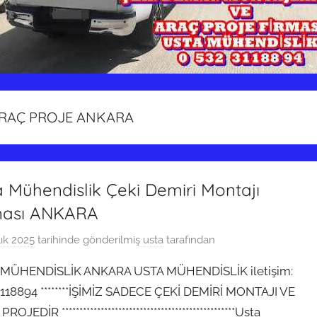
ARAÇ PROJE ANKARA
 Mühendislik Çeki Demiri Montajı
ması ANKARA
lık 2025
tarihinde gönderilmiş
usta
tarafından
MÜHENDİSLİK ANKARA USTA MÜHENDİSLİK iletişim:
118894 ********İŞİMİZ SADECE ÇEKİ DEMİRİ MONTAJI VE
OJEDİR *************************************************Usta