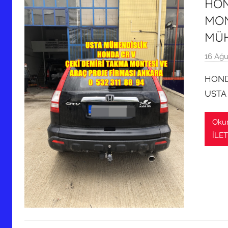
HON
MON
MÜH
16 Ağu
HOND
USTA
Oku
İLET