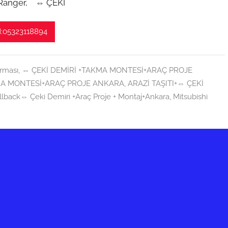
 Ranger, ⇔ ÇEKİ
:05323118894
irması
,
⇔ ÇEKİ DEMİRİ +TAKMA MONTESİ+ARAÇ PROJE
MA MONTESİ+ARAÇ PROJE ANKARA
,
ARAZİ TAŞITI+⇔ ÇEKİ
ullback⇔ Çeki Demiri +Araç Proje + Montaj+Ankara
,
Mitsubishi