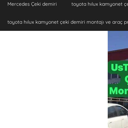
Mercedes Çeki demiri
toyota hılux kamyonet çe
toyota hılux kamyonet çeki demiri montajı ve araç p