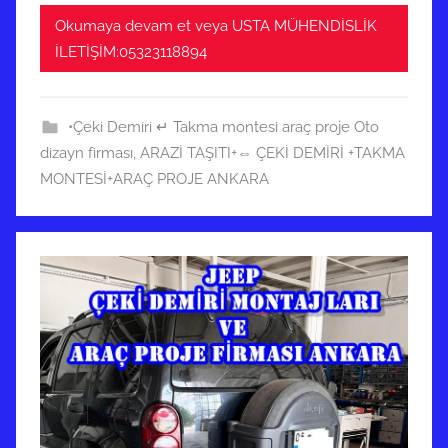
Okumaya devam et veya USTA MÜHENDİSLİK
İLETİŞİM:05323118894
•Çeki Demiri ↵ Takma montesi araç proje Oto
dizayn firması
,
ARAZİ TAŞITI+⇔ ÇEKİ DEMİRİ +TAKMA
MONTESİ+ARAÇ PROJE ANKARA