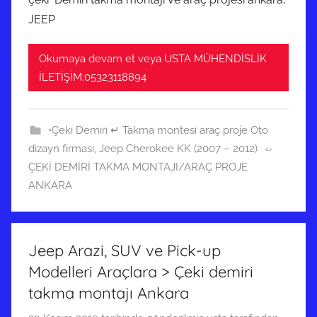
JEEP
Okumaya devam et veya USTA MÜHENDİSLİK
İLETİŞİM:05323118894
•Çeki Demiri ↵ Takma montesi araç proje Oto
dizayn firması
,
Jeep Cherokee KK (2007 – 2012) ⇔
ÇEKİ DEMİRİ TAKMA MONTAJI/ARAÇ PROJE
ANKARA
Jeep Arazi, SUV ve Pick-up
Modelleri Araçlara > Çeki demiri
takma montajı Ankara