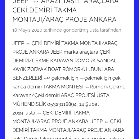
JEEP ⇔ ARAZİ TAŞITI ARAÇLARA
ÇEKİ DEMİRİ TAKMA
MONTAJI/ARAÇ PROJE ANKARA
18 Mayıs 2020
tarihinde gönderilmiş
usta
tarafından
JEEP ⇔ ÇEKİ DEMİRİ TAKMA MONTAJI/ARAÇ
PROJE ANKARA JEEP marka araçlara ÇEKİ
DEMİRİ/ÇEKME KARAVAN RÖMORK SANDAL
KAYIK ZODYAK BOAT RÖMORKU …BUNLARA
BENZERLERİ »↵ çekmek için ⇔çekmek için çeki
kanca demiri TAKMA MONTESİ ⇔Römork Çekme
Karavan/Çeki demiri ARAÇ PROJESİ USTA
MÜHENDİSLİK 05323118894 14 Şubat
2019 usta ⇔ ÇEKİ DEMİRİ TAKMA
MONTAJI/ARAÇ PROJE ANKARA, JEEP ⇔ ÇEKİ
DEMİRİ TAKMA MONTAJI/ARAÇ PROJE ANKARA
çeki Demiri takma montajı ve araç projesi ankara,