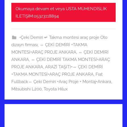
Okumaya devam et veya USTA MÜHENDİSLİK
İLETİŞİM:05323118894
•Çeki Demiri ↵ Takma montesi araç proje Oto
dizayn firması
,
⇔ ÇEKİ DEMİRİ +TAKMA
MONTESİ+ARAÇ PROJE ANKARA
,
⇔ ÇEKİ DEMİRİ
ANKARA
,
⇔ ÇEKİ DEMİRİ TAKMA MONTESİ+ARAÇ
PROJE ANKARA
,
ARAZİ TAŞITI+⇔ ÇEKİ DEMİRİ
+TAKMA MONTESİ+ARAÇ PROJE ANKARA
,
Fiat
Fullback⇔ Çeki Demiri +Araç Proje + Montaj+Ankara
,
Mitsubishi L200
,
Toyota Hilux