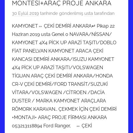
MONTESİ+ARAÇ PROJE ANKARA
30 Eylül 2019
tarihinde gönderilmiş
usta
tarafından
KAMYONET⇔ ÇEKİ DEMİRİ ANKARA↵ Pikap 22
Haziran 2019 usta Genel 0 NAVARA/NİSSAN/
KAMYONET 4X4 PİCK UP ARAZİ TAŞITI/DOBLO
FİAT PANELVAN KAMYONET ARACA ÇEKİ
KANCASI DEMİRİ ANKARA/ISUZU KAMYONET
4X4 PİCK UP ARAZİ TAŞITI/VOLSWAGEN
TİGUAN ARAÇ ÇEKİ DEMİRİ ANKARA/HONDA
CR-V ÇEKİ DEMİRİ/FORD TRANSİT/SUZUKİ
VİTARA/VOLSWAGEN /CİTROEN /DACİA
DUSTER / MARKA KAMYONET ARAÇLARA
RÖMORK KARAVAN… ÇEKMEK İÇİN ÇEKİ DEMİRİ
+MONTAJI+ ARAÇ PROJE FİRMASI ANKARA
053213118894 Ford Ranger, ⇔ ÇEKİ