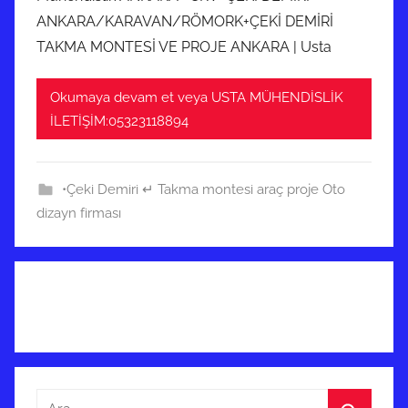
ANKARA/KARAVAN/RÖMORK+ÇEKİ DEMİRİ
TAKMA MONTESİ VE PROJE ANKARA | Usta
Okumaya devam et veya USTA MÜHENDİSLİK
İLETİŞİM:05323118894
•Çeki Demiri ↵ Takma montesi araç proje Oto
dizayn firması
Arama: