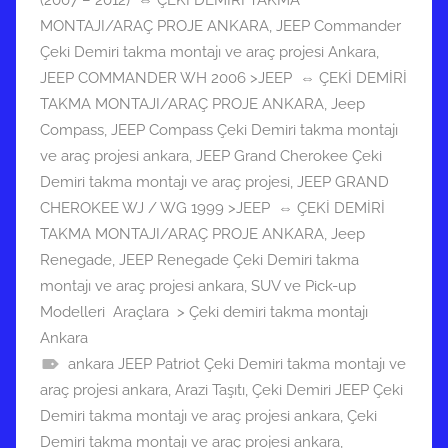
(2007 – 2012) ⇔ ÇEKİ DEMİRİ TAKMA
MONTAJI/ARAÇ PROJE ANKARA
,
JEEP Commander
Çeki Demiri takma montajı ve araç projesi Ankara
,
JEEP COMMANDER WH 2006 >JEEP ⇔ ÇEKİ DEMİRİ
TAKMA MONTAJI/ARAÇ PROJE ANKARA
,
Jeep
Compass
,
JEEP Compass Çeki Demiri takma montajı
ve araç projesi ankara
,
JEEP Grand Cherokee Çeki
Demiri takma montajı ve araç projesi
,
JEEP GRAND
CHEROKEE WJ / WG 1999 >JEEP ⇔ ÇEKİ DEMİRİ
TAKMA MONTAJI/ARAÇ PROJE ANKARA
,
Jeep
Renegade
,
JEEP Renegade Çeki Demiri takma
montajı ve araç projesi ankara
,
SUV ve Pick-up
Modelleri Araçlara > Çeki demiri takma montajı
Ankara
ankara JEEP Patriot Çeki Demiri takma montajı ve
araç projesi ankara
,
Arazi Taşıtı
,
Çeki Demiri JEEP Çeki
Demiri takma montajı ve araç projesi ankara
,
Çeki
Demiri takma montajı ve araç projesi ankara
,