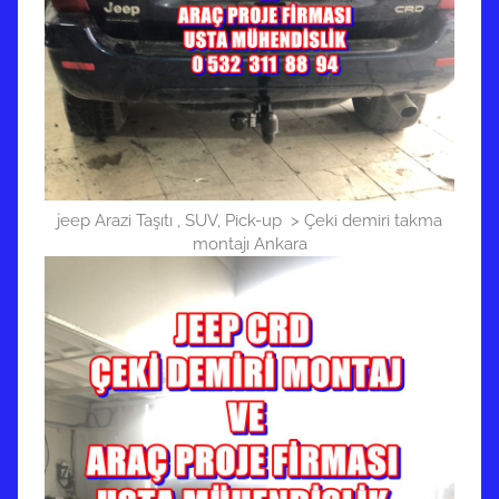
jeep Arazi Taşıtı , SUV, Pick-up > Çeki demiri takma
montajı Ankara