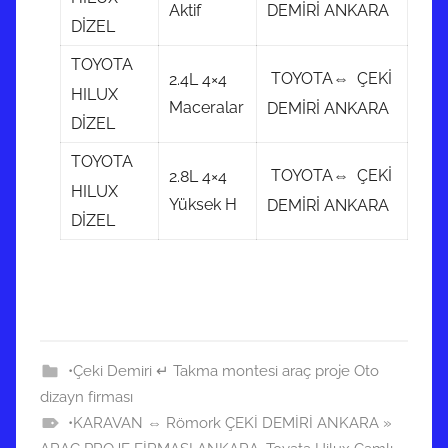
Aktif
DEMİRİ ANKARA
DİZEL
TOYOTA
TOYOTA⇔ ÇEKİ
2.4L 4×4
HILUX
Maceralar
DEMİRİ ANKARA
DİZEL
TOYOTA
TOYOTA⇔ ÇEKİ
2.8L 4×4
HILUX
Yüksek H
DEMİRİ ANKARA
DİZEL
•Çeki Demiri ↵ Takma montesi araç proje Oto
dizayn firması
•KARAVAN ⇔ Römork ÇEKİ DEMİRİ ANKARA »