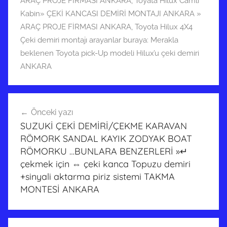
ARAÇ PROJE FİRMASI ANKARA
,
Toyata Hilux Camlı
Kabin» ÇEKİ KANCASI DEMİRİ MONTAJI ANKARA »
ARAÇ PROJE FİRMASI ANKARA
,
Toyota Hilux 4X4
Çeki demiri montajı arayanlar buraya: Merakla
beklenen Toyota pick-Up modeli Hilux’u çeki demiri
ANKARA
Yazı
Önceki yazı
gezinmesi
SUZUKİ ÇEKİ DEMİRİ/ÇEKME KARAVAN
RÖMORK SANDAL KAYIK ZODYAK BOAT
RÖMORKU …BUNLARA BENZERLERİ »↵
çekmek için ⇔ çeki kanca Topuzu demiri
+sinyali aktarma piriz sistemi TAKMA
MONTESİ ANKARA