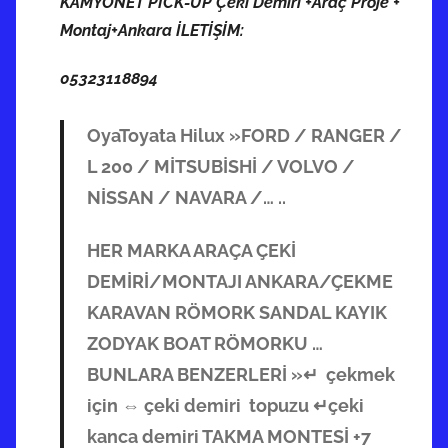
KAMYONET PICK-UP Çeki Demiri +Araç Proje +
Montaj+Ankara İLETİŞİM:
05323118894
OyaToyata Hilux »FORD / RANGER /
L 200 / MİTSUBİSHİ / VOLVO /
NİSSAN / NAVARA /… ..
HER MARKA ARAÇA ÇEKİ
DEMİRİ/MONTAJI ANKARA/ÇEKME
KARAVAN RÖMORK SANDAL KAYIK
ZODYAK BOAT RÖMORKU …
BUNLARA BENZERLERİ »↵ çekmek
için ⇔ çeki demiri topuzu ↵çeki
kanca demiri TAKMA MONTESİ +7